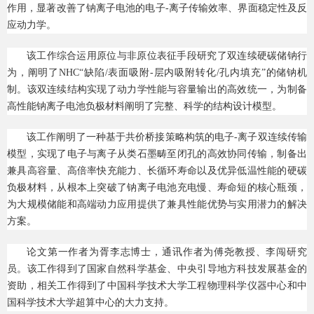
作用，显著改善了钠离子电池的电子-离子传输效率、界面稳定性及反
应动力学。
该工作综合运用原位与非原位表征手段研究了双连续硬碳储钠行
为，阐明了NHC“缺陷/表面吸附-层内吸附转化/孔内填充”的储钠机
制。该双连续结构实现了动力学性能与容量输出的高效统一，为制备
高性能钠离子电池负极材料阐明了完整、科学的结构设计模型。
该工作阐明了一种基于共价桥接策略构筑的电子-离子双连续传输
模型，实现了电子与离子从类石墨畴至闭孔的高效协同传输，制备出
兼具高容量、高倍率快充能力、长循环寿命以及优异低温性能的硬碳
负极材料，从根本上突破了钠离子电池充电慢、寿命短的核心瓶颈，
为大规模储能和高端动力应用提供了兼具性能优势与实用潜力的解决
方案。
论文第一作者为胥李志博士，通讯作者为傅尧教授、李闯研究
员。该工作得到了国家自然科学基金、中央引导地方科技发展基金的
资助，相关工作得到了中国科学技术大学工程物理科学仪器中心和中
国科学技术大学超算中心的大力支持。