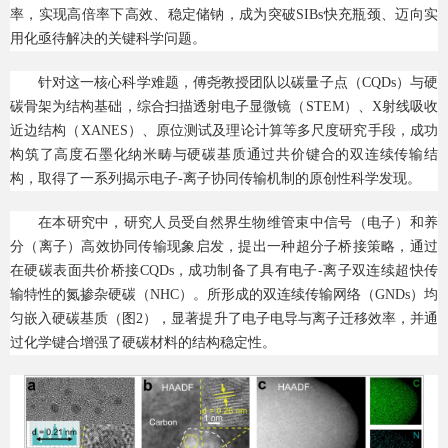
率，实现高倍率下高效、稳定储钠，成为突破SIBs快充瓶颈、迈向实
用化亟待解决的关键科学问题。
针对这一核心科学难题，傅尧教授团队以碳量子点（CQDs）与硬
碳骨架为结构基础，综合扫描透射电子显微镜（STEM）、X射线吸收
近边结构（XANES）、原位测试及理论计算等多尺度研究手段，成功
构筑了高度石墨化纳米畴与硬碳基质通过共价键合的双连续传输结
构，取得了一系列揭示电子-离子协同传输机制的原创性科学发现。
在本研究中，研究人员受自然界生物维管束中信号（电子）和养
分（离子）高效协同传输现象启发，提出一种超分子桥接策略，通过
在硬碳表面共价桥接CQDs，成功制备了具有电子-离子双连续超快传
输特性的氮掺杂硬碳（NHC）。所形成的双连续传输网络（GNDs）均
匀嵌入硬碳基质（图2），显著提升了电子电导与离子迁移效率，并通
过化学键合增强了硬碳材料的结构稳定性。