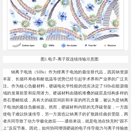
图1.电子-离子双连续传输示意图
钠离子电池（SIBs）作为锂离子电池的最佳替代品，因其钠资源
丰富、长循环寿命和耐低温等优势已经引起学术界和产业界的广泛关
注。作为核心负极材料，硬碳电化学性能的优劣决定了SIBs在能源领
域的发展前景和应用潜力。硬碳材料由随机堆叠的碳层及结构多样的
类石墨畴组成，具有大的碳层间距和丰富的闭孔含量，被认为是钠离
子电池的最佳负极候选。然而，硬碳材料内部的无序碳骨架，一方面
使电子难以快速传导，另一方面也让钠离子的扩散路径曲折受阻，两
者共同导致了动力学极化效应——通俗来说，就是电池在快充时“跟不
上”反应节奏。因此，如何协同增强硬碳的电子传导能力与离子传输效