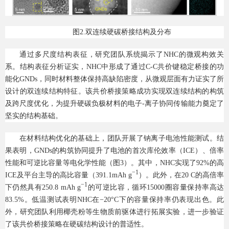
图2.双连续硬碳桥接结构及分布
通过多尺度结构表征，研究团队系统揭示了NHC的微观构效关
系。结构表征分析证实，NHC中形成了通过C-C共价键稳定桥接的功
能化GNDs，同时材料整体保持高缺陷密度，从微观层面有力证实了所
设计的双连续结构特征。该共价桥接策略成功实现双连续结构的构筑
及跨尺度优化，为提升硬碳负极材料的电子-离子协同传输能力奠定了
坚实的结构基础。
在材料结构优化的基础上，团队开展了钠离子电池性能测试。结
果表明，GNDs的构筑协同提升了电池的首次库伦效率（ICE）、倍率
性能和可逆比容量等电化学性能（图3）。其中，NHC实现了92%的高
−1
ICE及平台主导的高比容量（391.1mAh g
）。此外，在20 C的高倍率
−1
下仍然具有250.8 mAh g
的可逆比容，循环15000圈容量保持率高达
83.5%。低温测试表明NHC在−20°C下的容量保持率仍表现出色。此
外，研究团队利用椰壳粉等生物质前驱体进行拓展实验，进一步验证
了该共价桥接策略在硬碳结构设计的普适性。